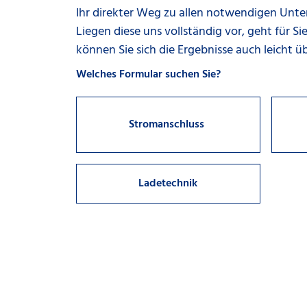
Schritt
Ihr direkter Weg zu allen notwendigen Unte
1
Liegen diese uns vollständig vor, geht für Si
~
können Sie sich die Ergebnisse auch leicht ü
5
Optionen
Welches Formular suchen Sie?
verfügbar
Stromanschluss
Ladetechnik