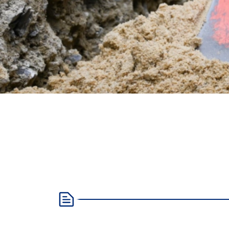
Formularberater
~