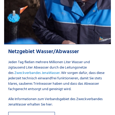
Netzgebiet Wasser/Abwasser
Jeden Tag fließen mehrere Millionen Liter Wasser und
zigtausend Liter Abwasser durch die Leitungsnetze
des
Zweckverbandes JenaWasser
. Wir sorgen dafür, dass diese
jederzeit technisch einwandfrei funktionieren, damit Sie stets
klares, sauberes Trinkwasser haben und dass das Abwasser
fachgerecht entsorgt und gereinigt wird.
Alle Informationen zum Verbandsgebiet des Zweckverbandes
JenaWasser erhalten Sie hier: