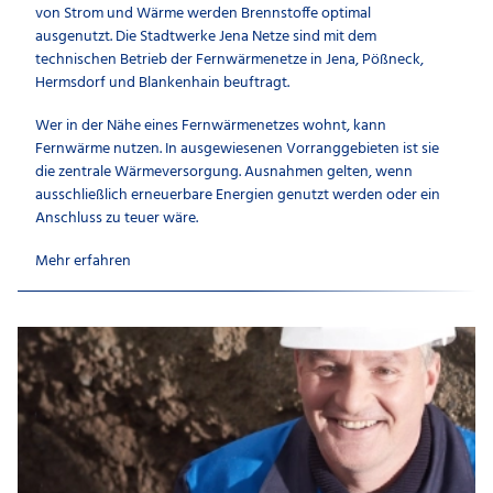
von Strom und Wärme werden Brennstoffe optimal
ausgenutzt. Die Stadtwerke Jena Netze sind mit dem
technischen Betrieb der Fernwärmenetze in Jena, Pößneck,
Hermsdorf und Blankenhain beuftragt.
Wer in der Nähe eines Fernwärmenetzes wohnt, kann
Fernwärme nutzen. In ausgewiesenen Vorranggebieten ist sie
die zentrale Wärmeversorgung. Ausnahmen gelten, wenn
ausschließlich erneuerbare Energien genutzt werden oder ein
Anschluss zu teuer wäre.
Mehr erfahren