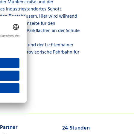
der Mühlenstraße und der
s Industriestandortes Schott.
 den Bootshäusern. Hier wird während
iche Fahrbahnseite für den
perrung. Die Parkflächen an der Schule
esportverein und der Lichtenhainer
tt ist eine provisorische Fahrbahn für
Partner
24-Stunden-