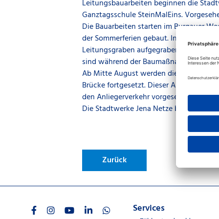
Leitungsbauarbeiten beginnen die Stad
Ganztagsschule SteinMalEins. Vorgesehe
Die Bauarbeiten starten im Burgauer We
der Sommerferien gebaut. In der ersten
Leitungsgraben aufgegraben wird. Für die
sind während der Baumaßnahme nur eing
Ab Mitte August werden die Arbeiten da
Brücke fortgesetzt. Dieser Abschnitt sol
den Anliegerverkehr vorgesehen.
Die Stadtwerke Jena Netze bitten für d
Zurück
Services