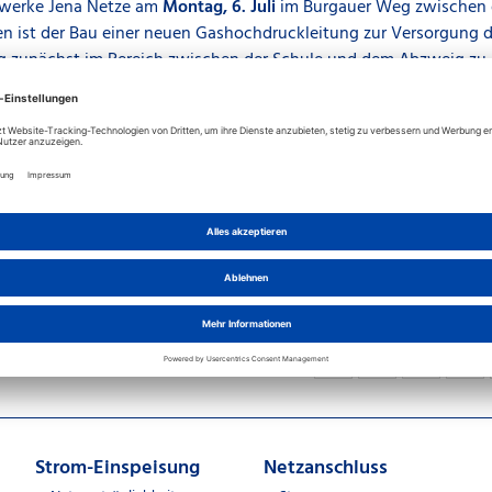
twerke Jena Netze am
Montag, 6. Juli
im Burgauer Weg zwischen 
n ist der Bau einer neuen Gashochdruckleitung zur Versorgung de
g zunächst im Bereich zwischen der Schule und dem Abzweig zu
 Ferienwoche sind vorbereitende Maßnahmen geplant, ehe die östl
 Dauer der Arbeiten gilt im genannten Bereich eine halbseitige S
eschränkt nutzbar.
nn im Bereich zwischen dem Bootshaus des Jenaer Ruder- und Se
l bis Anfang Oktober abgeschlossen werden. Für diesen Bauabschni
ie Einschränkungen um Verständnis.
Teilen
Strom-Einspeisung
Netzanschluss